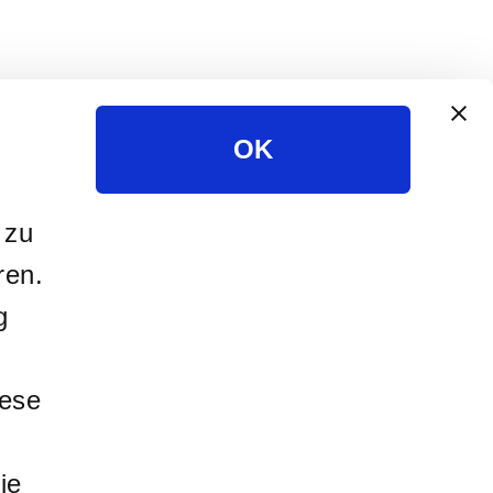
OK
 zu
ren.
g
iese
ie