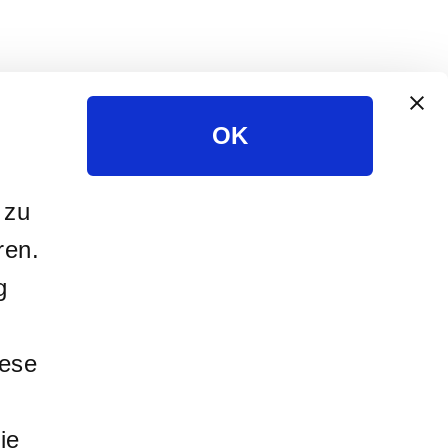
OK
 zu
ren.
g
iese
ie